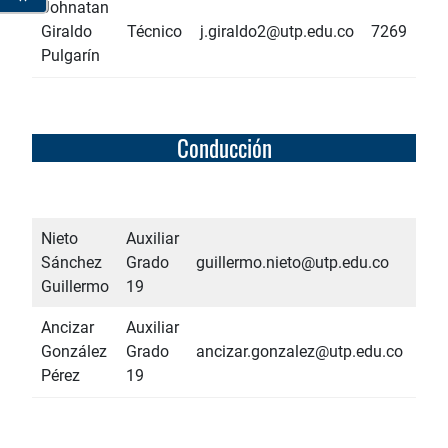
Johnatan
Giraldo
Técnico
j.giraldo2@utp.edu.co
7269
Pulgarín
Conducción
Nieto
Auxiliar
Sánchez
Grado
guillermo.nieto@utp.edu.co
728
Guillermo
19
Ancizar
Auxiliar
González
Grado
ancizar.gonzalez@utp.edu.co
728
Pérez
19