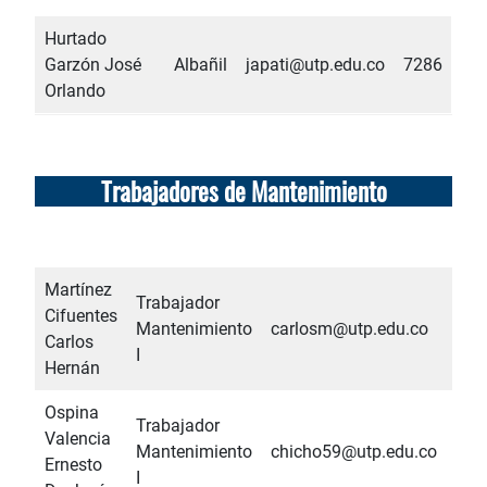
Hurtado
Garzón José
Albañil
japati@utp.edu.co
7286
Orlando
Trabajadores de Mantenimiento
Martínez
Trabajador
Cifuentes
Mantenimiento
carlosm@utp.edu.co
728
Carlos
I
Hernán
Ospina
Trabajador
Valencia
Mantenimiento
chicho59@utp.edu.co
728
Ernesto
I