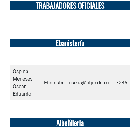
TRABAJADORES OFICIALES
Ebanistería
Ospina
Meneses
Ebanista
oseos@utp.edu.co
7286
Oscar
Eduardo
Albañileria