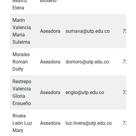
Beatriz
Bioterio
Elena
Marín
Valencia
Aseadora
sumava@utp.edu.co
7286
Maria
Suleima
Morales
Román
Aseadora
domoro@utp.edu.co
7286
Dolly
Restrepo
Valencia
Aseadora
englo@utp.edu.co
7286
Gloria
Ensueño
Rivera
León Luz
Aseadora
luz.rivera@utp.edu.co
7286
Mary