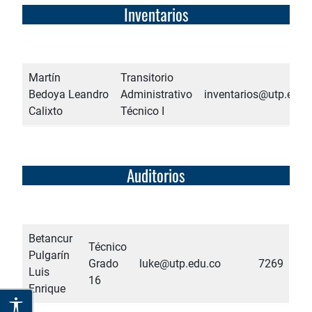
Inventarios
Martín
Transitorio
Bedoya Leandro
Administrativo
inventarios@utp.edu.
Calixto
Técnico I
Auditorios
Betancur
Técnico
Pulgarín
Grado
luke@utp.edu.co
7269
Luis
16
Enrique