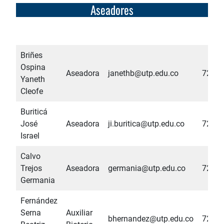
Aseadores
Briñes
Ospina
Aseadora
janethb@utp.edu.co
7286
Yaneth
Cleofe
Buriticá
José
Aseadora
ji.buritica@utp.edu.co
7286
Israel
Calvo
Trejos
Aseadora
germania@utp.edu.co
7286
Germania
Fernández
Serna
Auxiliar
bhernandez@utp.edu.co
7286