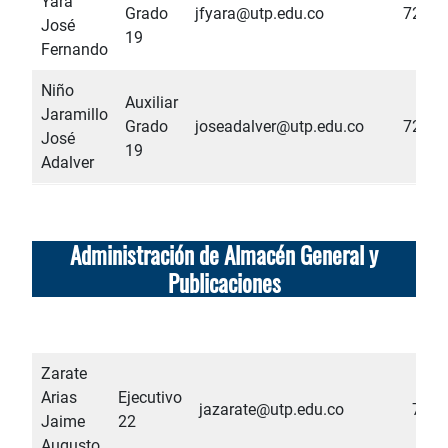
Yara
Grado
jfyara@utp.edu.co
7285
José
19
Fernando
Niño
Auxiliar
Jaramillo
Grado
joseadalver@utp.edu.co
7285
José
19
Adalver
Administración de Almacén General y
Publicaciones
Zarate
Arias
Ejecutivo
jazarate@utp.edu.co
7268
Jaime
22
Augusto