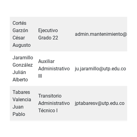
Cortés
Garzón
Ejecutivo
admin.mantenimiento@utp.
César
Grado 22
Augusto
Jaramillo
Auxiliar
González
Administrativo
ju.jaramillo@utp.edu.co
Julián
III
Alberto
Tabares
Transitorio
Valencia
Administrativo
jptabaresv@utp.edu.co
Juan
Técnico I
Pablo