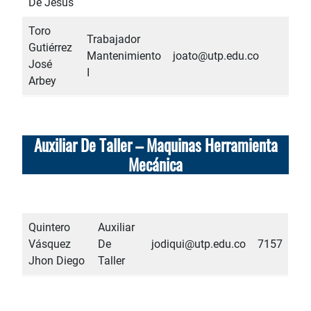
De Jesús
Toro
Trabajador
Gutiérrez
Mantenimiento
joato@utp.edu.co
742
José
I
Arbey
Auxiliar De Taller – Maquinas Herramienta
Mecánica
Quintero
Auxiliar
Vásquez
De
jodiqui@utp.edu.co
7157
Jhon Diego
Taller