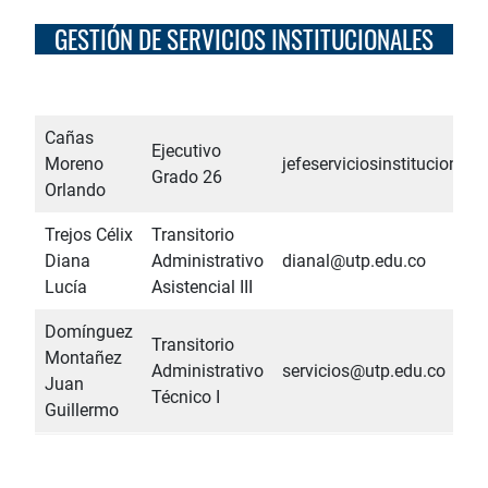
GESTIÓN DE SERVICIOS INSTITUCIONALES
Cañas
Ejecutivo
Moreno
jefeserviciosinstitucional
Grado 26
Orlando
Trejos Célix
Transitorio
Diana
Administrativo
dianal@utp.edu.co
Lucía
Asistencial III
Domínguez
Transitorio
Montañez
Administrativo
servicios@utp.edu.co
Juan
Técnico I
Guillermo