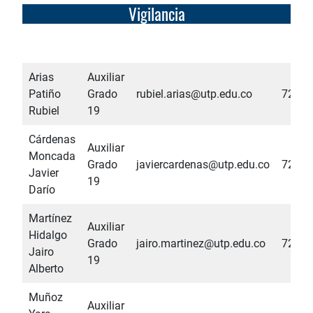
Vigilancia
Arias
Auxiliar
Patiño
Grado
rubiel.arias@utp.edu.co
7285
Rubiel
19
Cárdenas
Auxiliar
Moncada
Grado
javiercardenas@utp.edu.co
7285
Javier
19
Darío
Martínez
Auxiliar
Hidalgo
Grado
jairo.martinez@utp.edu.co
7285
Jairo
19
Alberto
Muñoz
Auxiliar