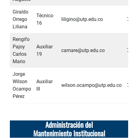
Giraldo
Técnico
Orrego
liligino@utp.edu.co
7268
16
Liliana
Rengifo
Pajoy
Auxiliar
camare@utp.edu.co
7268
Carlos
19
Mario
Jorge
Wilson
Auxiliar
wilson.ocampo@utp.edu.co
7285
Ocampo
III
Pérez
Administración del
Mantenimiento Institucional